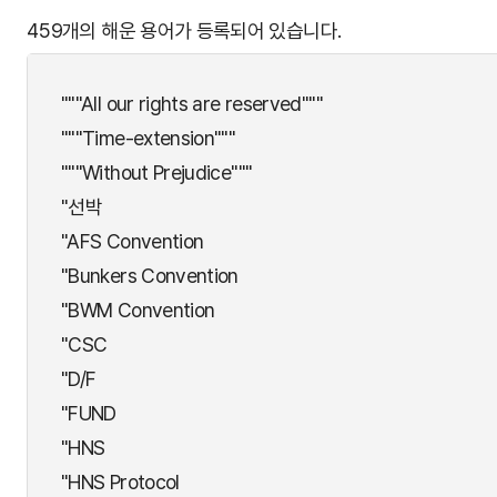
459개의 해운 용어가 등록되어 있습니다.
"""All our rights are reserved"""
"""Time-extension"""
"""Without Prejudice"""
"선박
"AFS Convention
"Bunkers Convention
"BWM Convention
"CSC
"D/F
"FUND
"HNS
"HNS Protocol