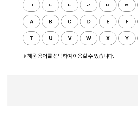
ㄱ
ㄴ
ㄷ
ㄹ
ㅁ
ㅂ
A
B
C
D
E
F
T
U
V
W
X
Y
※ 해운 용어를 선택하여 이용할 수 있습니다.