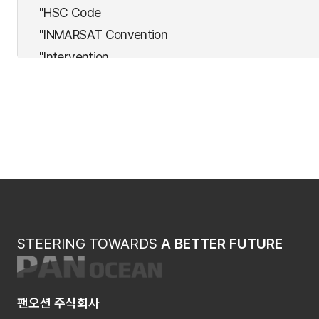
"HSC Code
"INMARSAT Convention
"Intervention
"LDC
"Nuclear
"OPRC
"PAL(Athens)
"SALVAGE
"SAR
"SFV
"STPS
STEERING TOWARDS
A BETTER FUTURE
"SUA
6대 자동차 선사
건조감리계약
팬오션 주식회사