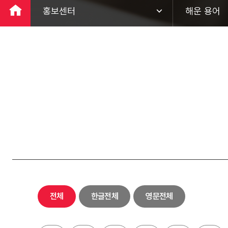
홍보센터
해운 용어
회사소개
팬오션 뉴스
ESG경영
홍보 영상
사업분야
브로슈어
투자정보
해운 용어
홍보센터
하림키친로
고객지원
전체
한글전체
영문전체