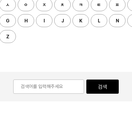
ㅅ
ㅇ
ㅈ
ㅊ
ㅋ
ㅌ
ㅍ
G
H
I
J
K
L
N
Z
검색