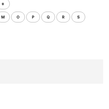
ㅎ
M
O
P
Q
R
S