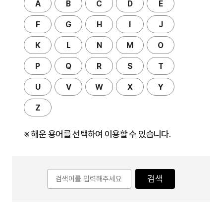
A
B
C
D
E
F
G
H
I
J
K
L
N
M
O
P
Q
R
S
T
U
V
W
X
Y
Z
※ 해운 용어를 선택하여 이용할 수 있습니다.
검색