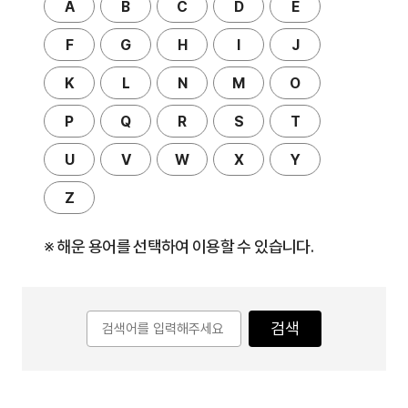
A
B
C
D
E
F
G
H
I
J
K
L
N
M
O
P
Q
R
S
T
U
V
W
X
Y
Z
※ 해운 용어를 선택하여 이용할 수 있습니다.
검색