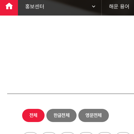
홍보센터
해운 용어
회사소개
팬오션 뉴스
ESG경영
홍보 영상
사업분야
브로슈어
투자정보
해운 용어
홍보센터
하림키친로
고객지원
전체
한글전체
영문전체