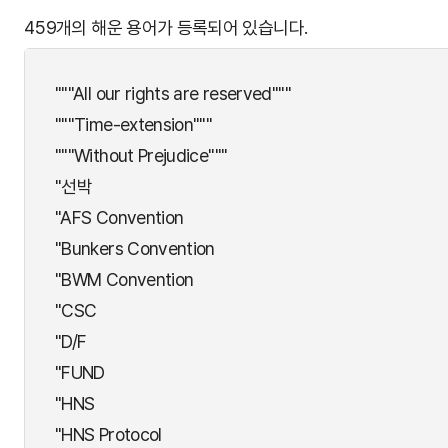
459개의 해운 용어가 등록되어 있습니다.
"""All our rights are reserved"""
"""Time-extension"""
"""Without Prejudice"""
"선박
"AFS Convention
"Bunkers Convention
"BWM Convention
"CSC
"D/F
"FUND
"HNS
"HNS Protocol