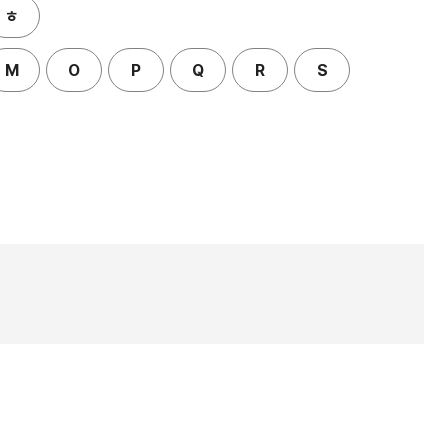
ㅎ
M
O
P
Q
R
S