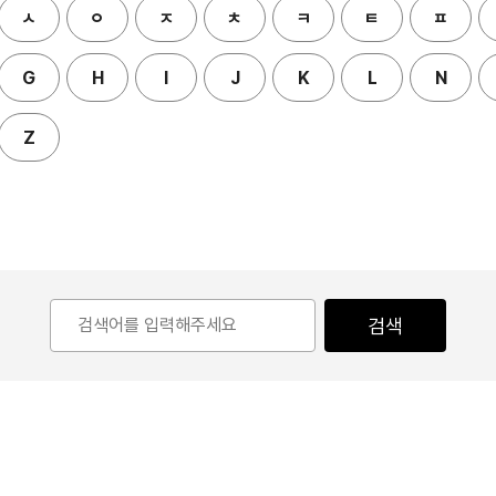
ㅅ
ㅇ
ㅈ
ㅊ
ㅋ
ㅌ
ㅍ
G
H
I
J
K
L
N
Z
검색