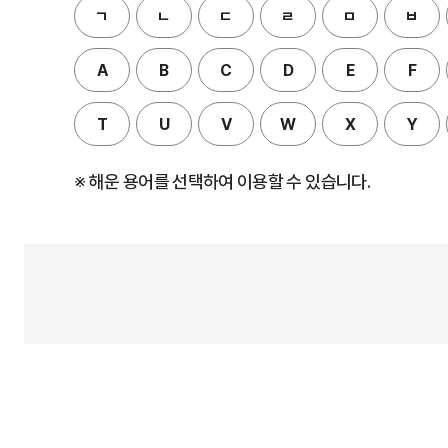
ㄱ
ㄴ
ㄷ
ㄹ
ㅁ
ㅂ
A
B
C
D
E
F
T
U
V
W
X
Y
※ 해운 용어를 선택하여 이용할 수 있습니다.