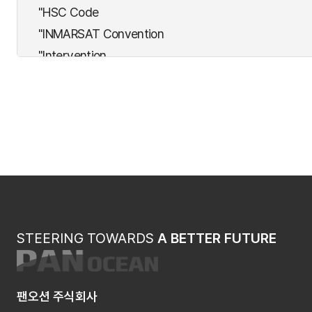
"HSC Code
"INMARSAT Convention
"Intervention
"LDC
"Nuclear
"OPRC
"PAL(Athens)
"SALVAGE
"SAR
"SFV
"STPS
STEERING TOWARDS
A BETTER FUTURE
"SUA
6대 자동차 선사
건조감리계약
팬오션 주식회사