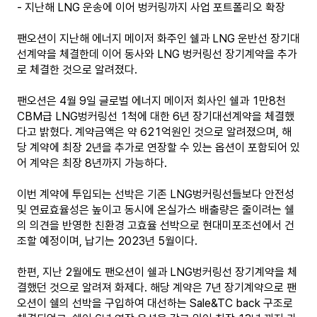
-
지난해 LNG 운송에 이어 벙커링까지 사업 포트폴리오 확장
팬오션이 지난해 에너지 메이저 화주인 쉘과 LNG 운반선 장기대
선계약을 체결한데 이어 동사와 LNG 벙커링선 장기계약을 추가
로 체결한 것으로 알려졌다.
팬오션은 4월 9일 글로벌 에너지 메이저 회사인 쉘과 1만8천
CBM급 LNG벙커링선 1척에 대한 6년 장기대선계약을 체결했
다고 밝혔다. 계약금액은 약 621억원인 것으로 알려졌으며, 해
당 계약에 최장 2년을 추가로 연장할 수 있는 옵션이 포함되어 있
어 계약은 최장 8년까지 가능하다.
이번 계약에 투입되는 선박은 기존 LNG벙커링선들보다 안전성
및 연료효율성은 높이고 동시에 온실가스 배출량은 줄이려는 쉘
의 의견을 반영한 친환경 고효율 선박으로 현대미포조선에서 건
조할 예정이며, 납기는 2023년 5월이다.
한편, 지난 2월에도 팬오션이 쉘과 LNG벙커링선 장기계약을 체
결했던 것으로 알려져 화제다. 해당 계약은 7년 장기계약으로 팬
오션이 쉘의 선박을 구입하여 대선하는 Sale&TC back 구조로