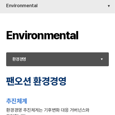
Environmental
Environmental
환경경영
가치사슬과 환경
팬오션 환경경영
환경경영
폐기물/오염물질/
수자원/생물다양성
추진체계
환경경영 추진체계는 기후변화 대응 거버넌스와
선박 재활용